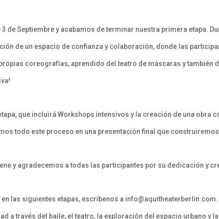
e 3 de Septiembre y acabamos de terminar nuestra primera etapa. D
ción de un espacio de confianza y colaboración, donde las particip
 propias coreografías, aprendido del teatro de máscaras y también
iva!
pa, que incluirá Workshops intensivos y la creación de una obra c
mos todo este proceso en una presentación final que construiremos 
e y agradecemos a todas las participantes por su dedicación y crea
rte en las siguientes etapas, escribenos a info@aquitheaterberlin.c
d a través del baile, el teatro, la exploración del espacio urbano y 