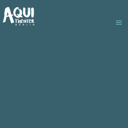
Hello
Lisa Haydon
Sales Agent
+123456789
mail@example.com
https://www.wpmart.org
About Me