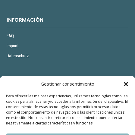
INFORMACIÓN
FAQ
Imprint
Datenschutz
EN ESCENA
Gestionar consentimiento
Para ofrecer las mejores experiencias, utilizamos tecnologías como las
Mujeres y Desidencias
cookies para almacenar y/o acceder a la información del dispositivo. El
consentimiento de estas tecnologías nos permitirá procesar datos
Niñas y Disidencias
como el comportamiento de navegación o las identificaciones únicas
en este sitio. No consentir o retirar el consentimiento, puede afectar
Kitas, escuelas y centros de jóvenes
negativamente a ciertas características y funciones.
Comunidad Hispanohablante